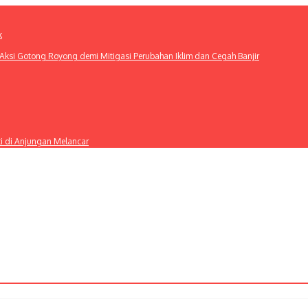
k
ksi Gotong Royong demi Mitigasi Perubahan Iklim dan Cegah Banjir
ti di Anjungan Melancar