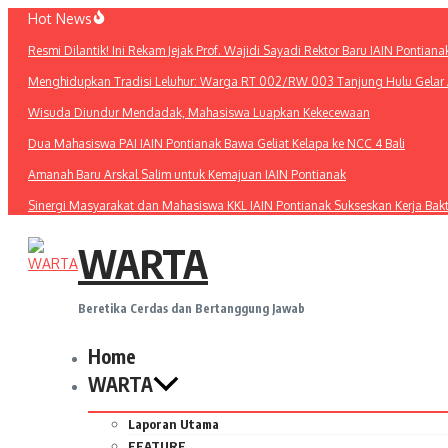
Lewati
Hot News
ke
Resmi Dilantik! Ini Rekam Jejak Prof. Wajidi Sayadi Rektor Baru IAIN Pontiana
konten
Menghidupkan Tradisi Leluhur: Warga RT 002/RW 003 Tanjung Hulu Gelar A
Wisuda Diundur Mendadak, Mahasiswa Luapkan Kekecewaan
Dua Mahasiswa PAI IAIN Pontianak Bawa Geliat Kelapa ke NCC 4 Bali
Amanah Baru Arskal Salim untuk Kemajuan IAIN Pontianak
Sinergi Masyarakat dan Mahasiswa KKL IAIN Pontianak Sukseskan Kerja Bak
WARTA
Beretika Cerdas dan Bertanggung Jawab
Home
WARTA
Laporan Utama
FEATURE