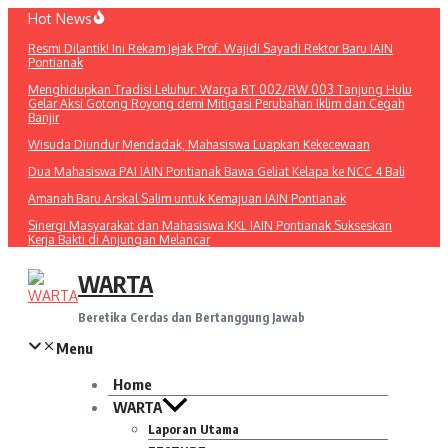
Lewati
Hot News
ke
Resmi Dilantik! Ini Rekam Jejak Prof. Wajidi Sayadi Rektor Baru IAIN
konten
Pontianak
Menghidupkan Tradisi Leluhur: Warga RT 002/RW 003 Tanjung Hulu
Gelar Aksi Gotong Royong demi Mitigasi Perubahan Iklim dan Cegah
Banjir
Wisuda Diundur Mendadak, Mahasiswa Luapkan Kekecewaan
Dua Mahasiswa PAI IAIN Pontianak Bawa Geliat Kelapa ke NCC 4 Bali
Amanah Baru Arskal Salim untuk Kemajuan IAIN Pontianak
Sinergi Masyarakat dan Mahasiswa KKL IAIN Pontianak Sukseskan
Kerja Bakti di Anjungan Melancar
WARTA
Beretika Cerdas dan Bertanggung Jawab
Menu
Home
WARTA
Laporan Utama