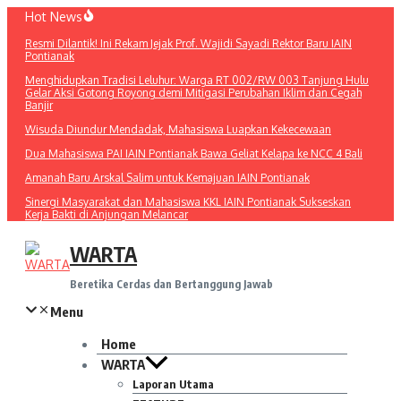
Lewati
Hot News
ke
Resmi Dilantik! Ini Rekam Jejak Prof. Wajidi Sayadi Rektor Baru IAIN
konten
Pontianak
Menghidupkan Tradisi Leluhur: Warga RT 002/RW 003 Tanjung Hulu
Gelar Aksi Gotong Royong demi Mitigasi Perubahan Iklim dan Cegah
Banjir
Wisuda Diundur Mendadak, Mahasiswa Luapkan Kekecewaan
Dua Mahasiswa PAI IAIN Pontianak Bawa Geliat Kelapa ke NCC 4 Bali
Amanah Baru Arskal Salim untuk Kemajuan IAIN Pontianak
Sinergi Masyarakat dan Mahasiswa KKL IAIN Pontianak Sukseskan
Kerja Bakti di Anjungan Melancar
WARTA
Beretika Cerdas dan Bertanggung Jawab
Menu
Home
WARTA
Laporan Utama