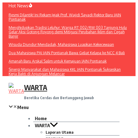
Lewati
Hot News
ke
Resmi Dilantik! Ini Rekam Jejak Prof. Wajidi Sayadi Rektor Baru IAIN
konten
Pontianak
Menghidupkan Tradisi Leluhur: Warga RT 002/RW 003 Tanjung Hulu
Gelar Aksi Gotong Royong demi Mitigasi Perubahan Iklim dan Cegah
Banjir
Wisuda Diundur Mendadak, Mahasiswa Luapkan Kekecewaan
Dua Mahasiswa PAI IAIN Pontianak Bawa Geliat Kelapa ke NCC 4 Bali
Amanah Baru Arskal Salim untuk Kemajuan IAIN Pontianak
Sinergi Masyarakat dan Mahasiswa KKL IAIN Pontianak Sukseskan
Kerja Bakti di Anjungan Melancar
WARTA
Beretika Cerdas dan Bertanggung Jawab
Menu
Home
WARTA
Laporan Utama