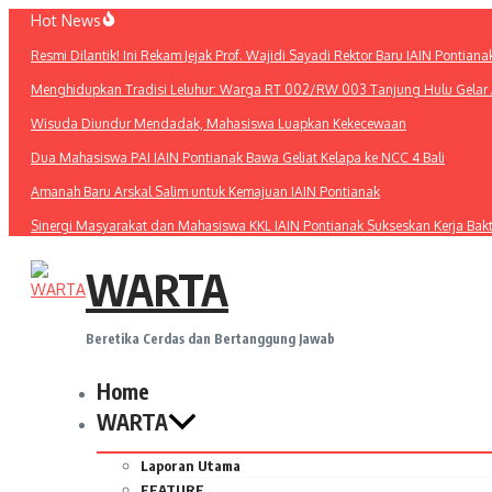
Lewati
Hot News
ke
Resmi Dilantik! Ini Rekam Jejak Prof. Wajidi Sayadi Rektor Baru IAIN Pontiana
konten
Menghidupkan Tradisi Leluhur: Warga RT 002/RW 003 Tanjung Hulu Gelar A
Wisuda Diundur Mendadak, Mahasiswa Luapkan Kekecewaan
Dua Mahasiswa PAI IAIN Pontianak Bawa Geliat Kelapa ke NCC 4 Bali
Amanah Baru Arskal Salim untuk Kemajuan IAIN Pontianak
Sinergi Masyarakat dan Mahasiswa KKL IAIN Pontianak Sukseskan Kerja Bak
WARTA
Beretika Cerdas dan Bertanggung Jawab
Home
WARTA
Laporan Utama
FEATURE