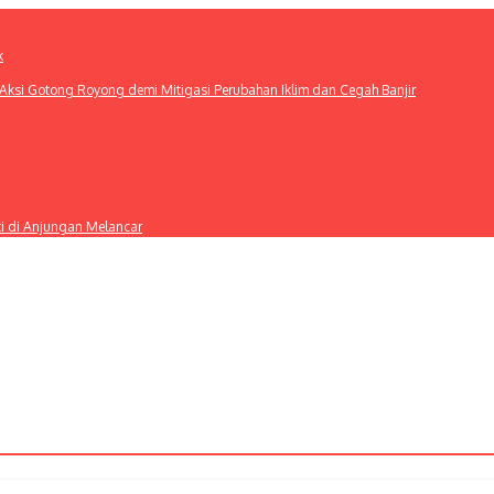
k
ksi Gotong Royong demi Mitigasi Perubahan Iklim dan Cegah Banjir
ti di Anjungan Melancar