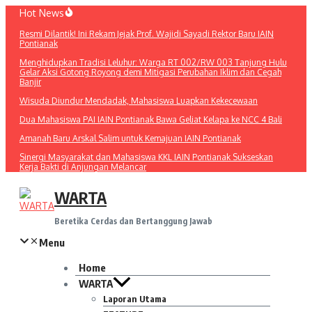
Lewati
Hot News
ke
Resmi Dilantik! Ini Rekam Jejak Prof. Wajidi Sayadi Rektor Baru IAIN
konten
Pontianak
Menghidupkan Tradisi Leluhur: Warga RT 002/RW 003 Tanjung Hulu
Gelar Aksi Gotong Royong demi Mitigasi Perubahan Iklim dan Cegah
Banjir
Wisuda Diundur Mendadak, Mahasiswa Luapkan Kekecewaan
Dua Mahasiswa PAI IAIN Pontianak Bawa Geliat Kelapa ke NCC 4 Bali
Amanah Baru Arskal Salim untuk Kemajuan IAIN Pontianak
Sinergi Masyarakat dan Mahasiswa KKL IAIN Pontianak Sukseskan
Kerja Bakti di Anjungan Melancar
WARTA
Beretika Cerdas dan Bertanggung Jawab
Menu
Home
WARTA
Laporan Utama