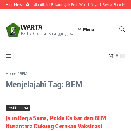
Lewati ke konten
Hot News
Resmi Dilantik! Ini Rekam Jejak Prof. Wajidi Sayadi Rektor Baru IAIN
WARTA
Menu
Beretika Cerdas dan Bertanggung Jawab
Home
/
BEM
Menjelajahi Tag: BEM
Institusiana
Jalin Kerja Sama, Polda Kalbar dan BEM
Nusantara Dukung Gerakan Vaksinasi