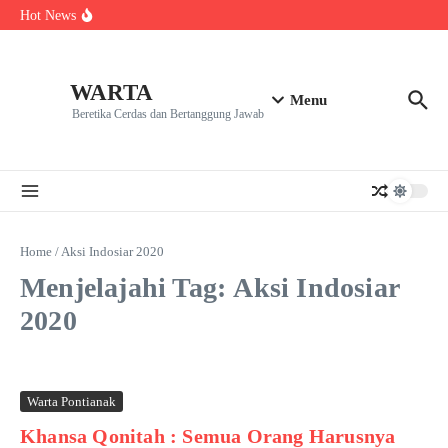
Kekecewaan
Lewati ke konten
Hot News
Dua Mahasiswa PAI IAIN Pontianak Bawa Geliat Kelapa
ke NCC 4 Bali
Amanah Baru Arskal Salim untuk Kemajuan IAIN
Pontianak
Sinergi Masyarakat dan Mahasiswa KKL IAIN Pontianak
WARTA
Sukseskan Kerja Bakti di Anjungan Melancar
Menu
Beretika Cerdas dan Bertanggung Jawab
Home
/
Aksi Indosiar 2020
Menjelajahi Tag: Aksi Indosiar
2020
Warta Pontianak
Khansa Qonitah : Semua Orang Harusnya