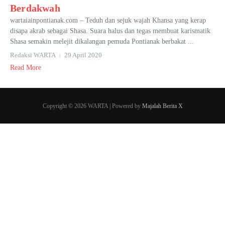
Berdakwah
wartaiainpontianak.com – Teduh dan sejuk wajah Khansa yang
kerap disapa akrab sebagai Shasa. Suara halus dan tegas
membuat karismatik Shasa semakin melejit dikalangan
pemuda Pontianak berbakat ...
Redaksi WARTA
29 April 2020
Read More
Copyright © 2026 WARTA | Powered by
Majalah Berita X