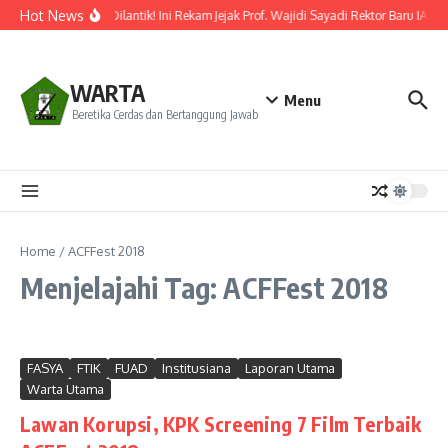
Lewati ke konten
Hot News
Resmi Dilantik! Ini Rekam Jejak Prof. Wajidi Sayadi Rektor Baru IAIN
WARTA
Menu
Beretika Cerdas dan Bertanggung Jawab
Home
/
ACFFest 2018
Menjelajahi Tag: ACFFest 2018
FASYA
FTIK
FUAD
Institusiana
Laporan Utama
Warta Utama
Lawan Korupsi, KPK Screening 7 Film Terbaik