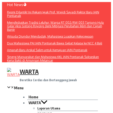
Lewati
Hot News
ke
Resmi Dilantik! Ini Rekam Jejak Prof. Wajidi Sayadi Rektor Baru IAIN
konten
Pontianak
Menghidupkan Tradisi Leluhur: Warga RT 002/RW 003 Tanjung Hulu
Gelar Aksi Gotong Royong demi Mitigasi Perubahan Iklim dan Cegah
Banjir
Wisuda Diundur Mendadak, Mahasiswa Luapkan Kekecewaan
Dua Mahasiswa PAI IAIN Pontianak Bawa Geliat Kelapa ke NCC 4 Bali
Amanah Baru Arskal Salim untuk Kemajuan IAIN Pontianak
Sinergi Masyarakat dan Mahasiswa KKL IAIN Pontianak Sukseskan
Kerja Bakti di Anjungan Melancar
WARTA
Beretika Cerdas dan Bertanggung Jawab
Menu
Home
WARTA
Laporan Utama