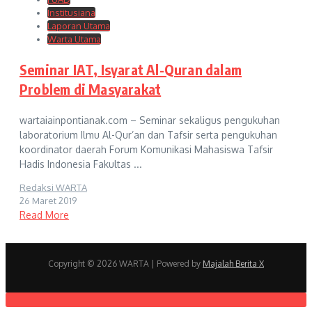
Institusiana
Laporan Utama
Warta Utama
Seminar IAT, Isyarat Al-Quran dalam
Problem di Masyarakat
wartaiainpontianak.com – Seminar sekaligus pengukuhan
laboratorium Ilmu Al-Qur’an dan Tafsir serta pengukuhan
koordinator daerah Forum Komunikasi Mahasiswa Tafsir
Hadis Indonesia Fakultas ...
Redaksi WARTA
26 Maret 2019
Read More
Copyright © 2026 WARTA | Powered by
Majalah Berita X