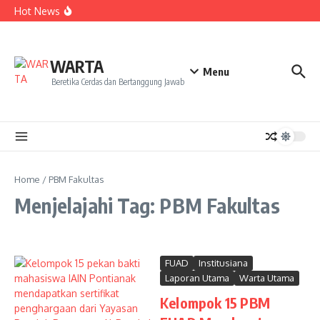
Kekecewaan
Lewati ke konten
Hot News
Dua Mahasiswa PAI IAIN Pontianak Bawa Geliat Kelapa
ke NCC 4 Bali
Amanah Baru Arskal Salim untuk Kemajuan IAIN
Pontianak
Sinergi Masyarakat dan Mahasiswa KKL IAIN Pontianak
WARTA
Sukseskan Kerja Bakti di Anjungan Melancar
Menu
Beretika Cerdas dan Bertanggung Jawab
Home
/
PBM Fakultas
Menjelajahi Tag: PBM Fakultas
FUAD
Institusiana
Laporan Utama
Warta Utama
Kelompok 15 PBM