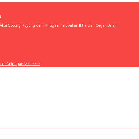
k
ksi Gotong Royong demi Mitigasi Perubahan Iklim dan Cegah Banjir
ti di Anjungan Melancar