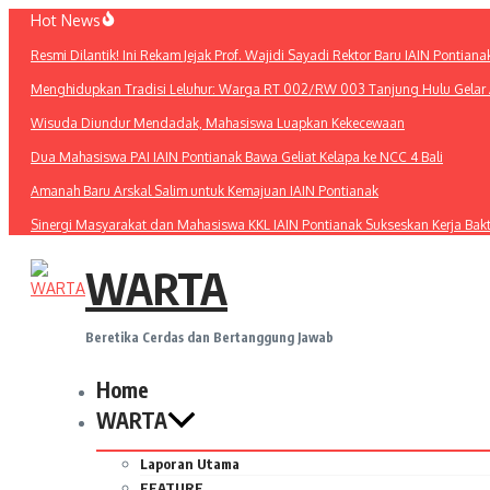
Lewati
Hot News
ke
Resmi Dilantik! Ini Rekam Jejak Prof. Wajidi Sayadi Rektor Baru IAIN Pontiana
konten
Menghidupkan Tradisi Leluhur: Warga RT 002/RW 003 Tanjung Hulu Gelar A
Wisuda Diundur Mendadak, Mahasiswa Luapkan Kekecewaan
Dua Mahasiswa PAI IAIN Pontianak Bawa Geliat Kelapa ke NCC 4 Bali
Amanah Baru Arskal Salim untuk Kemajuan IAIN Pontianak
Sinergi Masyarakat dan Mahasiswa KKL IAIN Pontianak Sukseskan Kerja Bak
WARTA
Beretika Cerdas dan Bertanggung Jawab
Home
WARTA
Laporan Utama
FEATURE