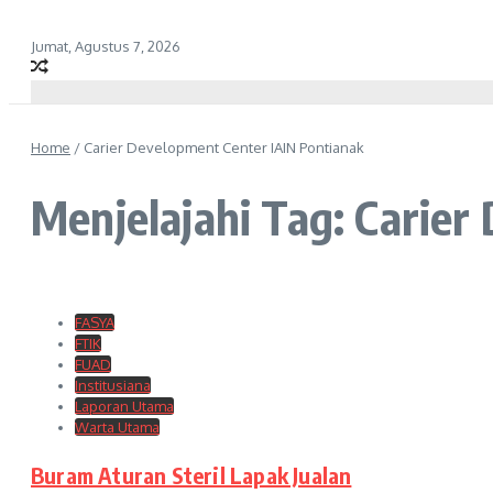
Jumat, Agustus 7, 2026
Home
/
Carier Development Center IAIN Pontianak
Menjelajahi Tag: Carier
FASYA
FTIK
FUAD
Institusiana
Laporan Utama
Warta Utama
Buram Aturan Steril Lapak Jualan