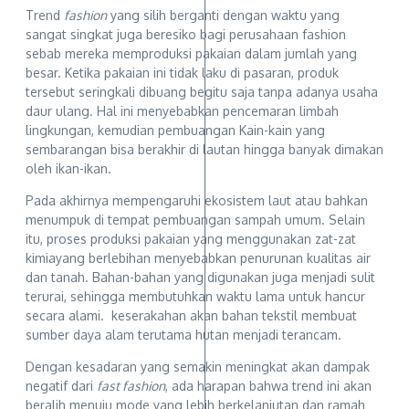
Trend
fashion
yang silih berganti dengan waktu yang
sangat singkat juga beresiko bagi perusahaan fashion
sebab mereka memproduksi pakaian dalam jumlah yang
besar. Ketika pakaian ini tidak laku di pasaran, produk
tersebut seringkali dibuang begitu saja tanpa adanya usaha
daur ulang. Hal ini menyebabkan pencemaran limbah
lingkungan, kemudian pembuangan Kain-kain yang
sembarangan bisa berakhir di lautan hingga banyak dimakan
oleh ikan-ikan.
Pada akhirnya mempengaruhi ekosistem laut atau bahkan
menumpuk di tempat pembuangan sampah umum. Selain
itu, proses produksi pakaian yang menggunakan zat-zat
kimiayang berlebihan menyebabkan penurunan kualitas air
dan tanah. Bahan-bahan yang digunakan juga menjadi sulit
terurai, sehingga membutuhkan waktu lama untuk hancur
secara alami. keserakahan akan bahan tekstil membuat
sumber daya alam terutama hutan menjadi terancam.
Dengan kesadaran yang semakin meningkat akan dampak
negatif dari
fast fashion
, ada harapan bahwa trend ini akan
beralih menuju mode yang lebih berkelanjutan dan ramah