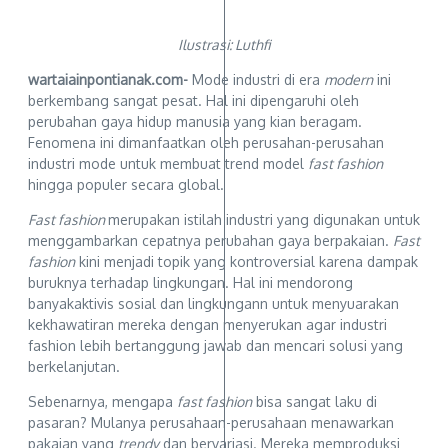
Ilustrasi: Luthfi
wartaiainpontianak.com-
Mode industri di era
modern
ini
berkembang sangat pesat. Hal ini dipengaruhi oleh
perubahan gaya hidup manusia yang kian beragam.
Fenomena ini dimanfaatkan oleh perusahan-perusahan
industri mode untuk membuat trend model
f
ast f
ashion
hingga populer secara global.
Fast fashion
merupakan istilah industri yang digunakan untuk
menggambarkan cepatnya perubahan gaya berpakaian.
F
ast
fashion
kini menjadi topik yang kontroversial karena dampak
buruknya terhadap lingkungan. Hal ini mendorong
banyakaktivis sosial dan lingkungann untuk menyuarakan
kekhawatiran mereka dengan menyerukan agar industri
fashion lebih bertanggung jawab dan mencari solusi yang
berkelanjutan.
Sebenarnya, mengapa
fast fashion
bisa sangat laku di
pasaran? Mulanya perusahaan-perusahaan menawarkan
pakaian yang
trendy
dan bervariasi. Mereka memproduksi