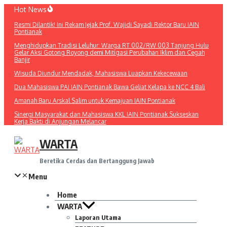
Lewati
Hot News
ke
Resmi Dilantik! Ini Rekam Jejak Prof. Wajidi Sayadi Rektor Baru IAIN
konten
Pontianak
Menghidupkan Tradisi Leluhur: Warga RT 002/RW 003 Tanjung Hulu
Gelar Aksi Gotong Royong demi Mitigasi Perubahan Iklim dan Cegah
Banjir
Wisuda Diundur Mendadak, Mahasiswa Luapkan Kekecewaan
Dua Mahasiswa PAI IAIN Pontianak Bawa Geliat Kelapa ke NCC 4 Bali
Amanah Baru Arskal Salim untuk Kemajuan IAIN Pontianak
Sinergi Masyarakat dan Mahasiswa KKL IAIN Pontianak Sukseskan
Kerja Bakti di Anjungan Melancar
WARTA
Beretika Cerdas dan Bertanggung Jawab
Menu
Home
WARTA
Laporan Utama