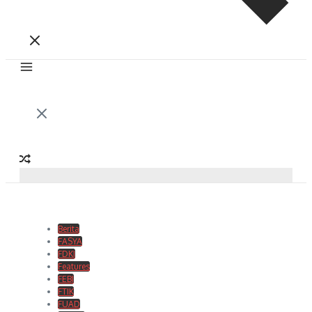
Berita
FASYA
FDKI
Features
FEBI
FTIK
FUAD