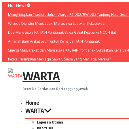
Lewati
Hot News
ke
Menghidupkan Tradisi Leluhur: Warga RT 002/RW 003 Tanjung Hulu Gelar A
konten
Wisuda Diundur Mendadak, Mahasiswa Luapkan Kekecewaan
Dua Mahasiswa PAI IAIN Pontianak Bawa Geliat Kelapa ke NCC 4 Bali
Amanah Baru Arskal Salim untuk Kemajuan IAIN Pontianak
Sinergi Masyarakat dan Mahasiswa KKL IAIN Pontianak Sukseskan Kerja Bak
Ketika Perempuan Menjaga Sawah, Siapa yang Menjaga Mereka?
WARTA
Beretika Cerdas dan Bertanggung Jawab
Home
WARTA
Laporan Utama
FEATURE