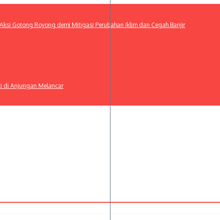
ksi Gotong Royong demi Mitigasi Perubahan Iklim dan Cegah Banjir
ti di Anjungan Melancar