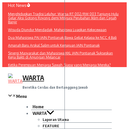
Lewati
Hot News
ke
Menghidupkan Tradisi Leluhur: Warga RT 002/RW 003 Tanjung Hulu
konten
Gelar Aksi Gotong Royong demi Mitigasi Perubahan Iklim dan Cegah
Banjir
Wisuda Diundur Mendadak, Mahasiswa Luapkan Kekecewaan
Dua Mahasiswa PAI IAIN Pontianak Bawa Geliat Kelapa ke NCC 4 Bali
Amanah Baru Arskal Salim untuk Kemajuan IAIN Pontianak
Sinergi Masyarakat dan Mahasiswa KKL IAIN Pontianak Sukseskan
Kerja Bakti di Anjungan Melancar
Ketika Perempuan Menjaga Sawah, Siapa yang Menjaga Mereka?
WARTA
Beretika Cerdas dan Bertanggung Jawab
Menu
Home
WARTA
Laporan Utama
FEATURE