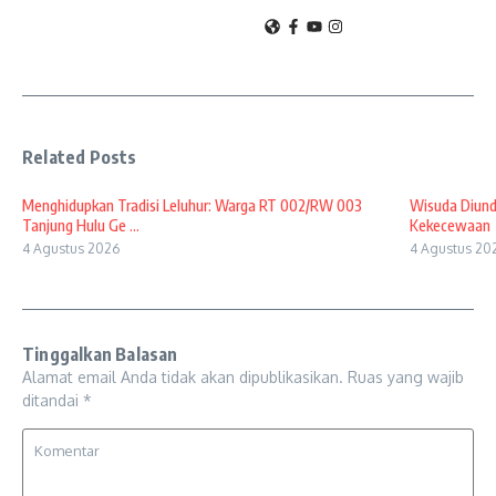
Related Posts
Menghidupkan Tradisi Leluhur: Warga RT 002/RW 003
Wisuda Diund
Tanjung Hulu Ge ...
Kekecewaan
4 Agustus 2026
4 Agustus 20
Tinggalkan Balasan
Alamat email Anda tidak akan dipublikasikan.
Ruas yang wajib
ditandai
*