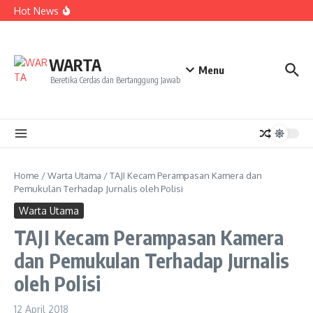
Kekecewaan
Lewati ke konten
Hot News
Dua Mahasiswa PAI IAIN Pontianak Bawa Geliat Kelapa
ke NCC 4 Bali
Amanah Baru Arskal Salim untuk Kemajuan IAIN
Pontianak
Sinergi Masyarakat dan Mahasiswa KKL IAIN Pontianak
WARTA
Sukseskan Kerja Bakti di Anjungan Melancar
Menu
Beretika Cerdas dan Bertanggung Jawab
Home
/
Warta Utama
/
TAJI Kecam Perampasan Kamera dan
Pemukulan Terhadap Jurnalis oleh Polisi
Warta Utama
TAJI Kecam Perampasan Kamera
dan Pemukulan Terhadap Jurnalis
oleh Polisi
12 April 2018