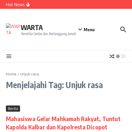
Kekecewaan
Lewati ke konten
Hot News
Dua Mahasiswa PAI IAIN Pontianak Bawa Geliat Kelapa
ke NCC 4 Bali
Amanah Baru Arskal Salim untuk Kemajuan IAIN
Pontianak
Sinergi Masyarakat dan Mahasiswa KKL IAIN Pontianak
WARTA
Sukseskan Kerja Bakti di Anjungan Melancar
Menu
Beretika Cerdas dan Bertanggung Jawab
Home
/
Unjuk rasa
Menjelajahi Tag: Unjuk rasa
Berita
Mahasiswa Gelar Mahkamah Rakyat, Tuntut
Kapolda Kalbar dan Kapolresta Dicopot