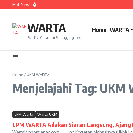
Lewati ke konten
Hot News
Dua Mahasiswa PAI IAIN Pontianak Bawa Geliat Kelapa k
Amanah Baru Arskal Salim untuk Kemajuan IAIN Pontian
Sinergi Masyarakat dan Mahasiswa KKL IAIN Pontianak S
WARTA
Home
WARTA
Beretika Cerdas dan Bertanggung Jawab
Home
/
UKM WARTA
Menjelajahi Tag: UK
LPM Warta
Warta UKM
LPM WARTA Adakan Siaran Langsung, Ajang 
Wartaiainpontianak.com — Unit Kegiatan Mahasiswa (UKM) Le