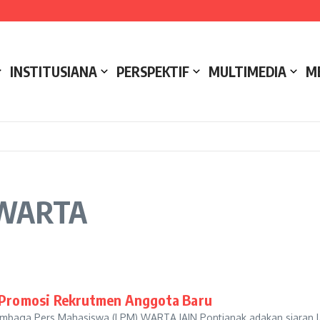
e NCC 4 Bali
ak
ukseskan Kerja Bakti di Anjungan Melancar
INSTITUSIANA
PERSPEKTIF
MULTIMEDIA
M
M WARTA
Promosi Rekrutmen Anggota Baru
mbaga Pers Mahasiswa (LPM) WARTA IAIN Pontianak adakan siaran la