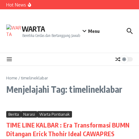
ke NCC 4 Bali
Lewati ke konten
Hot News
Amanah Baru Arskal Salim untuk Kemajuan IAIN
Pontianak
Sinergi Masyarakat dan Mahasiswa KKL IAIN Pontianak
Sukseskan Kerja Bakti di Anjungan Melancar
Ketika Perempuan Menjaga Sawah, Siapa yang Menjaga
WARTA
Mereka?
Menu
Beretika Cerdas dan Bertanggung Jawab
Home
/
timelineklabar
Menjelajahi Tag: timelineklabar
Berita
Narasi
Warta Pontianak
TIME LINE KALBAR : Era Transformasi BUMN
Ditangan Erick Thohir Ideal CAWAPRES