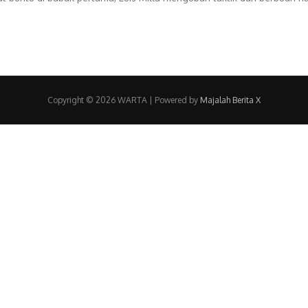
Copyright © 2026 WARTA | Powered by
Majalah Berita X