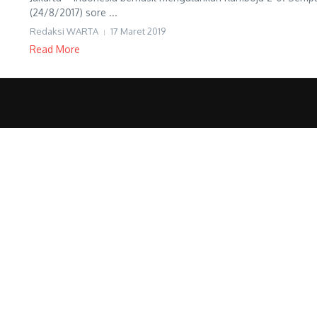
(24/8/2017) sore ...
Redaksi WARTA
17 Maret 2019
Read More