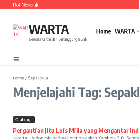
Lewati ke konten
Hot News
Dua Mahasiswa PAI IAIN Pontianak Bawa Geliat Kelapa k
Amanah Baru Arskal Salim untuk Kemajuan IAIN Pontian
Sinergi Masyarakat dan Mahasiswa KKL IAIN Pontianak S
WARTA
Home
WARTA
Beretika Cerdas dan Bertanggung Jawab
Home
/
Sepakbola
Menjelajahi Tag: Sepak
Olahraga
Pergantian Jitu Luis Milla yang Mengantar Ind
Jakarta – Indonesia berhasil mengalahkan Kamboja 2-0. Sempat