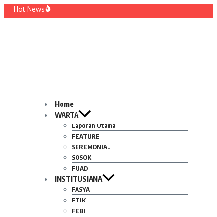
Lewati
Hot News
ke
smi Dilantik! Ini Rekam Jejak Prof. Wajidi Sayadi Rektor Baru IAIN Pontianak
konten
nghidupkan Tradisi Leluhur: Warga RT 002/RW 003 Tanjung Hulu Gelar Aksi Got
suda Diundur Mendadak, Mahasiswa Luapkan Kekecewaan
a Mahasiswa PAI IAIN Pontianak Bawa Geliat Kelapa ke NCC 4 Bali
anah Baru Arskal Salim untuk Kemajuan IAIN Pontianak
nergi Masyarakat dan Mahasiswa KKL IAIN Pontianak Sukseskan Kerja Bakti di An
Home
WARTA
Laporan Utama
FEATURE
SEREMONIAL
SOSOK
FUAD
INSTITUSIANA
FASYA
FTIK
FEBI