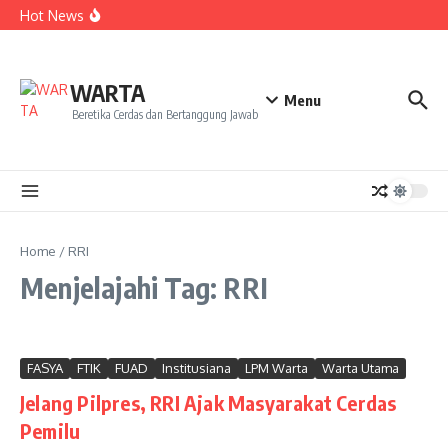
Kekecewaan
Lewati ke konten
Hot News
Dua Mahasiswa PAI IAIN Pontianak Bawa Geliat Kelapa
ke NCC 4 Bali
Amanah Baru Arskal Salim untuk Kemajuan IAIN
Pontianak
Sinergi Masyarakat dan Mahasiswa KKL IAIN Pontianak
WARTA
Sukseskan Kerja Bakti di Anjungan Melancar
Menu
Beretika Cerdas dan Bertanggung Jawab
Home
/
RRI
Menjelajahi Tag: RRI
FASYA
FTIK
FUAD
Institusiana
LPM Warta
Warta Utama
Jelang Pilpres, RRI Ajak Masyarakat Cerdas
Pemilu