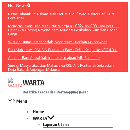
Lewati
Hot News
ke
Resmi Dilantik! Ini Rekam Jejak Prof. Wajidi Sayadi Rektor Baru IAIN
konten
Pontianak
Menghidupkan Tradisi Leluhur: Warga RT 002/RW 003 Tanjung Hulu
Gelar Aksi Gotong Royong demi Mitigasi Perubahan Iklim dan Cegah
Banjir
Wisuda Diundur Mendadak, Mahasiswa Luapkan Kekecewaan
Dua Mahasiswa PAI IAIN Pontianak Bawa Geliat Kelapa ke NCC 4 Bali
Amanah Baru Arskal Salim untuk Kemajuan IAIN Pontianak
Sinergi Masyarakat dan Mahasiswa KKL IAIN Pontianak Sukseskan
Kerja Bakti di Anjungan Melancar
WARTA
Beretika Cerdas dan Bertanggung Jawab
Menu
Home
WARTA
Laporan Utama