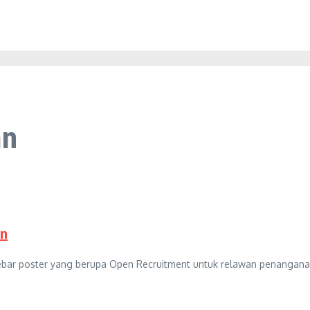
an
an
sebar poster yang berupa Open Recruitment untuk relawan penanganan