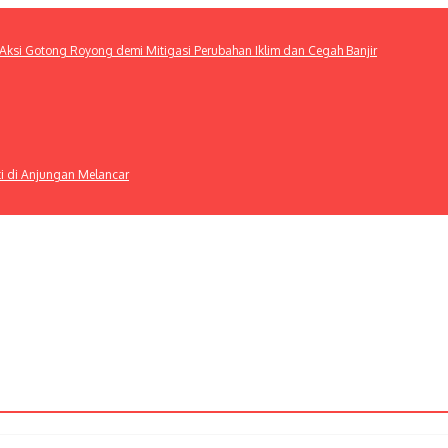
ksi Gotong Royong demi Mitigasi Perubahan Iklim dan Cegah Banjir
ti di Anjungan Melancar