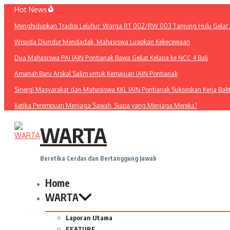
Lewati
Hot News
ke
Menghidupkan Tradisi Leluhur: Warga RT 002/RW 003 Tanjung Hulu Gelar A
konten
Wisuda Diundur Mendadak, Mahasiswa Luapkan Kekecewaan
Dua Mahasiswa PAI IAIN Pontianak Bawa Geliat Kelapa ke NCC 4 Bali
Amanah Baru Arskal Salim untuk Kemajuan IAIN Pontianak
Sinergi Masyarakat dan Mahasiswa KKL IAIN Pontianak Sukseskan Kerja Bak
Ketika Perempuan Menjaga Sawah, Siapa yang Menjaga Mereka?
WARTA
Beretika Cerdas dan Bertanggung Jawab
Home
WARTA
Laporan Utama
FEATURE