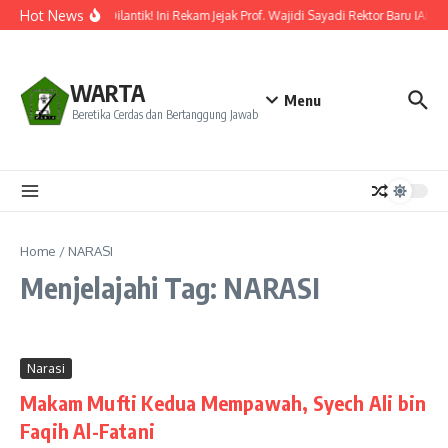
Lewati ke konten
Hot News
Resmi Dilantik! Ini Rekam Jejak Prof. Wajidi Sayadi Rektor Baru IAIN 
WARTA
Menu
Beretika Cerdas dan Bertanggung Jawab
Home
/
NARASI
Menjelajahi Tag: NARASI
Narasi
Makam Mufti Kedua Mempawah, Syech Ali bin
Faqih Al-Fatani