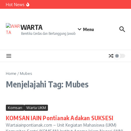
Kekecewaan
Lewati ke konten
Hot News
Dua Mahasiswa PAI IAIN Pontianak Bawa Geliat Kelapa
ke NCC 4 Bali
Amanah Baru Arskal Salim untuk Kemajuan IAIN
Pontianak
Sinergi Masyarakat dan Mahasiswa KKL IAIN Pontianak
WARTA
Sukseskan Kerja Bakti di Anjungan Melancar
Menu
Beretika Cerdas dan Bertanggung Jawab
Home
/
Mubes
Menjelajahi Tag: Mubes
Komsan
Warta UKM
KOMSAN IAIN Pontianak Adakan SUKSESI
Wartaiainpontianak.com – Unit Kegiatan Mahasiswa (UKM)