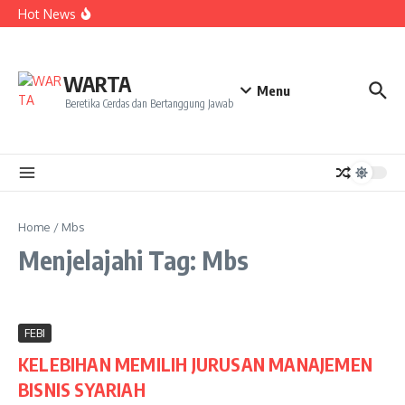
Kekecewaan
Lewati ke konten
Hot News
Dua Mahasiswa PAI IAIN Pontianak Bawa Geliat Kelapa
ke NCC 4 Bali
Amanah Baru Arskal Salim untuk Kemajuan IAIN
Pontianak
Sinergi Masyarakat dan Mahasiswa KKL IAIN Pontianak
WARTA
Sukseskan Kerja Bakti di Anjungan Melancar
Menu
Beretika Cerdas dan Bertanggung Jawab
Home
/
Mbs
Menjelajahi Tag: Mbs
FEBI
KELEBIHAN MEMILIH JURUSAN MANAJEMEN
BISNIS SYARIAH