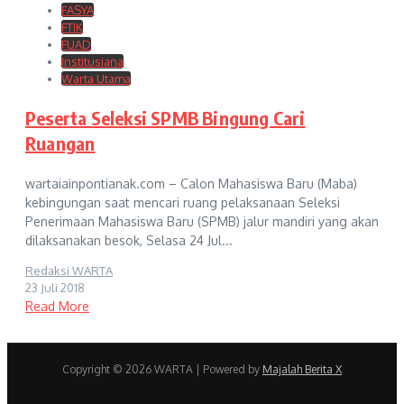
FASYA
FTIK
FUAD
Institusiana
Warta Utama
Peserta Seleksi SPMB Bingung Cari
Ruangan
wartaiainpontianak.com – Calon Mahasiswa Baru (Maba)
kebingungan saat mencari ruang pelaksanaan Seleksi
Penerimaan Mahasiswa Baru (SPMB) jalur mandiri yang akan
dilaksanakan besok, Selasa 24 Jul...
Redaksi WARTA
23 Juli 2018
Read More
Copyright © 2026 WARTA | Powered by
Majalah Berita X