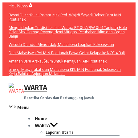
Lewati
Hot News
ke
Resmi Dilantik! Ini Rekam Jejak Prof. Wajidi Sayadi Rektor Baru IAIN
konten
Pontianak
Menghidupkan Tradisi Leluhur: Warga RT 002/RW 003 Tanjung Hulu
Gelar Aksi Gotong Royong demi Mitigasi Perubahan Iklim dan Cegah
Banjir
Wisuda Diundur Mendadak, Mahasiswa Luapkan Kekecewaan
Dua Mahasiswa PAI IAIN Pontianak Bawa Geliat Kelapa ke NCC 4 Bali
Amanah Baru Arskal Salim untuk Kemajuan IAIN Pontianak
Sinergi Masyarakat dan Mahasiswa KKL IAIN Pontianak Sukseskan
Kerja Bakti di Anjungan Melancar
WARTA
Beretika Cerdas dan Bertanggung Jawab
Menu
Home
WARTA
Laporan Utama