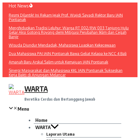
Lewati
Hot News
ke
Resmi Dilantik! Ini Rekam Jejak Prof. Wajidi Sayadi Rektor Baru IAIN
konten
Pontianak
Menghidupkan Tradisi Leluhur: Warga RT 002/RW 003 Tanjung Hulu
Gelar Aksi Gotong Royong demi Mitigasi Perubahan Iklim dan Cegah
Banjir
Wisuda Diundur Mendadak, Mahasiswa Luapkan Kekecewaan
Dua Mahasiswa PAI IAIN Pontianak Bawa Geliat Kelapa ke NCC 4 Bali
Amanah Baru Arskal Salim untuk Kemajuan IAIN Pontianak
Sinergi Masyarakat dan Mahasiswa KKL IAIN Pontianak Sukseskan
Kerja Bakti di Anjungan Melancar
WARTA
Beretika Cerdas dan Bertanggung Jawab
Menu
Home
WARTA
Laporan Utama