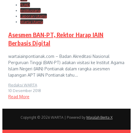
FUAD
Institusiana
Laporan Utama
Warta Utama
Asesmen BAN-PT, Rektor Harap IAIN
Berbasis Digital
wartaiainpontianak.com – Badan Akreditasi Nasional
Perguruan Tinggi (BAN-PT) adakan visitasi ke Institut Agama
Islam Negeri (IAIN) Pontianak dalam rangka asesmen
lapangan APT IAIN Pontianak tahu...
Redaksi WARTA
10 Desember 2018
Read More
Copyright © 2026 WARTA | Powered by
Majalah Berita X