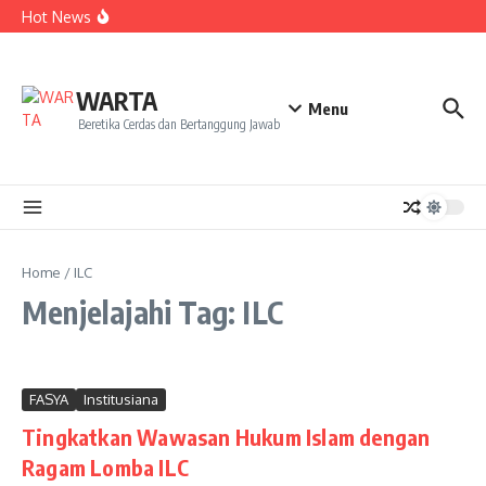
Kekecewaan
Lewati ke konten
Hot News
Dua Mahasiswa PAI IAIN Pontianak Bawa Geliat Kelapa
ke NCC 4 Bali
Amanah Baru Arskal Salim untuk Kemajuan IAIN
Pontianak
Sinergi Masyarakat dan Mahasiswa KKL IAIN Pontianak
WARTA
Sukseskan Kerja Bakti di Anjungan Melancar
Menu
Beretika Cerdas dan Bertanggung Jawab
Home
/
ILC
Menjelajahi Tag: ILC
FASYA
Institusiana
Tingkatkan Wawasan Hukum Islam dengan
Ragam Lomba ILC