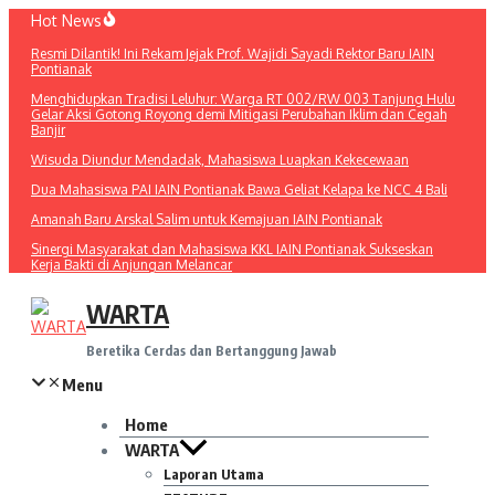
Lewati
Hot News
ke
Resmi Dilantik! Ini Rekam Jejak Prof. Wajidi Sayadi Rektor Baru IAIN
konten
Pontianak
Menghidupkan Tradisi Leluhur: Warga RT 002/RW 003 Tanjung Hulu
Gelar Aksi Gotong Royong demi Mitigasi Perubahan Iklim dan Cegah
Banjir
Wisuda Diundur Mendadak, Mahasiswa Luapkan Kekecewaan
Dua Mahasiswa PAI IAIN Pontianak Bawa Geliat Kelapa ke NCC 4 Bali
Amanah Baru Arskal Salim untuk Kemajuan IAIN Pontianak
Sinergi Masyarakat dan Mahasiswa KKL IAIN Pontianak Sukseskan
Kerja Bakti di Anjungan Melancar
WARTA
Beretika Cerdas dan Bertanggung Jawab
Menu
Home
WARTA
Laporan Utama