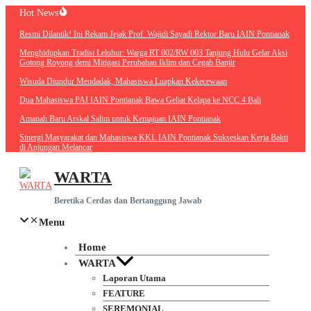
Lewati
Hot News
ke
Resmi Dilantik! Ini Rekam Jejak Prof. Wajidi Sayadi Rektor Baru IAIN
konten
Pontianak
Menghidupkan Tradisi Leluhur: Warga RT 002/RW 003 Tanjung Hulu
Gelar Aksi Gotong Royong demi Mitigasi Perubahan Iklim dan Cegah
Banjir
Wisuda Diundur Mendadak, Mahasiswa Luapkan Kekecewaan
Dua Mahasiswa PAI IAIN Pontianak Bawa Geliat Kelapa ke NCC 4 Bali
Amanah Baru Arskal Salim untuk Kemajuan IAIN Pontianak
Sinergi Masyarakat dan Mahasiswa KKL IAIN Pontianak Sukseskan
Kerja Bakti di Anjungan Melancar
WARTA
Beretika Cerdas dan Bertanggung Jawab
Menu
Home
WARTA
Laporan Utama