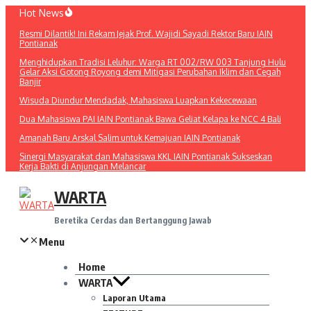
Lewati
Hot News
ke
Resmi Dilantik! Ini Rekam Jejak Prof. Wajidi Sayadi Rektor Baru IAIN
konten
Pontianak
Menghidupkan Tradisi Leluhur: Warga RT 002/RW 003 Tanjung Hulu
Gelar Aksi Gotong Royong demi Mitigasi Perubahan Iklim dan Cegah
Banjir
Wisuda Diundur Mendadak, Mahasiswa Luapkan Kekecewaan
Dua Mahasiswa PAI IAIN Pontianak Bawa Geliat Kelapa ke NCC 4 Bali
Amanah Baru Arskal Salim untuk Kemajuan IAIN Pontianak
Sinergi Masyarakat dan Mahasiswa KKL IAIN Pontianak Sukseskan
Kerja Bakti di Anjungan Melancar
WARTA
Beretika Cerdas dan Bertanggung Jawab
Menu
Home
WARTA
Laporan Utama