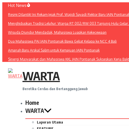
Lewati
Hot News
ke
Resmi Dilantik! Ini Rekam Jejak Prof. Wajidi Sayadi Rektor Baru IAIN Pontiana
konten
Menghidupkan Tradisi Leluhur: Warga RT 002/RW 003 Tanjung Hulu Gelar A
Wisuda Diundur Mendadak, Mahasiswa Luapkan Kekecewaan
Dua Mahasiswa PAI IAIN Pontianak Bawa Geliat Kelapa ke NCC 4 Bali
Amanah Baru Arskal Salim untuk Kemajuan IAIN Pontianak
Sinergi Masyarakat dan Mahasiswa KKL IAIN Pontianak Sukseskan Kerja Bak
WARTA
Beretika Cerdas dan Bertanggung Jawab
Home
WARTA
Laporan Utama
FEATURE