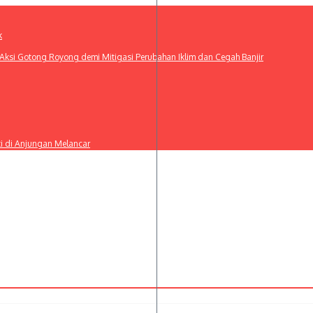
k
ksi Gotong Royong demi Mitigasi Perubahan Iklim dan Cegah Banjir
ti di Anjungan Melancar