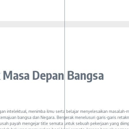
k Masa Depan Bangsa
 intelektual, menimba ilmu serta belajar menyelesaikan masalah-mas
k kemajuan bangsa dan Negara. Bergerak menelusuri garis-garis ret
h payah mengejar title semata untuk sebuah pekerjaan yang diimpik