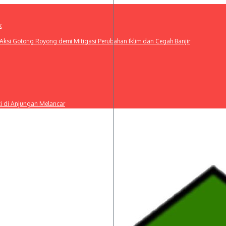
k
ksi Gotong Royong demi Mitigasi Perubahan Iklim dan Cegah Banjir
ti di Anjungan Melancar