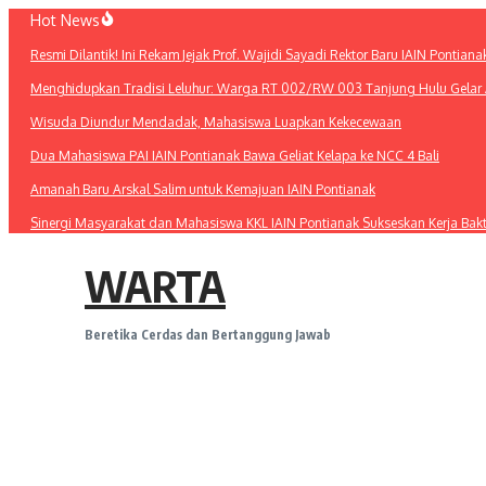
Lewati
Hot News
ke
Resmi Dilantik! Ini Rekam Jejak Prof. Wajidi Sayadi Rektor Baru IAIN Pontiana
konten
Menghidupkan Tradisi Leluhur: Warga RT 002/RW 003 Tanjung Hulu Gelar A
Wisuda Diundur Mendadak, Mahasiswa Luapkan Kekecewaan
Dua Mahasiswa PAI IAIN Pontianak Bawa Geliat Kelapa ke NCC 4 Bali
Amanah Baru Arskal Salim untuk Kemajuan IAIN Pontianak
Sinergi Masyarakat dan Mahasiswa KKL IAIN Pontianak Sukseskan Kerja Bak
WARTA
Beretika Cerdas dan Bertanggung Jawab