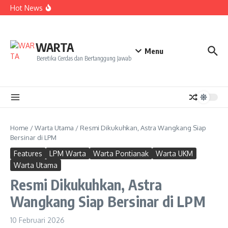
Kekecewaan
Lewati ke konten
Hot News
Dua Mahasiswa PAI IAIN Pontianak Bawa Geliat Kelapa
ke NCC 4 Bali
Amanah Baru Arskal Salim untuk Kemajuan IAIN
Pontianak
Sinergi Masyarakat dan Mahasiswa KKL IAIN Pontianak
WARTA
Sukseskan Kerja Bakti di Anjungan Melancar
Menu
Beretika Cerdas dan Bertanggung Jawab
Home
/
Warta Utama
/
Resmi Dikukuhkan, Astra Wangkang Siap
Bersinar di LPM
Features
LPM Warta
Warta Pontianak
Warta UKM
Warta Utama
Resmi Dikukuhkan, Astra
Wangkang Siap Bersinar di LPM
10 Februari 2026