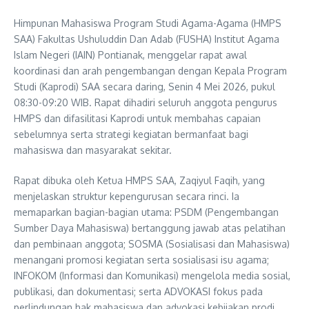
Himpunan Mahasiswa Program Studi Agama-Agama (HMPS
SAA) Fakultas Ushuluddin Dan Adab (FUSHA) Institut Agama
Islam Negeri (IAIN) Pontianak, menggelar rapat awal
koordinasi dan arah pengembangan dengan Kepala Program
Studi (Kaprodi) SAA secara daring, Senin 4 Mei 2026, pukul
08:30-09:20 WIB. Rapat dihadiri seluruh anggota pengurus
HMPS dan difasilitasi Kaprodi untuk membahas capaian
sebelumnya serta strategi kegiatan bermanfaat bagi
mahasiswa dan masyarakat sekitar.
Rapat dibuka oleh Ketua HMPS SAA, Zaqiyul Faqih, yang
menjelaskan struktur kepengurusan secara rinci. Ia
memaparkan bagian-bagian utama: PSDM (Pengembangan
Sumber Daya Mahasiswa) bertanggung jawab atas pelatihan
dan pembinaan anggota; SOSMA (Sosialisasi dan Mahasiswa)
menangani promosi kegiatan serta sosialisasi isu agama;
INFOKOM (Informasi dan Komunikasi) mengelola media sosial,
publikasi, dan dokumentasi; serta ADVOKASI fokus pada
perlindungan hak mahasiswa dan advokasi kebijakan prodi.