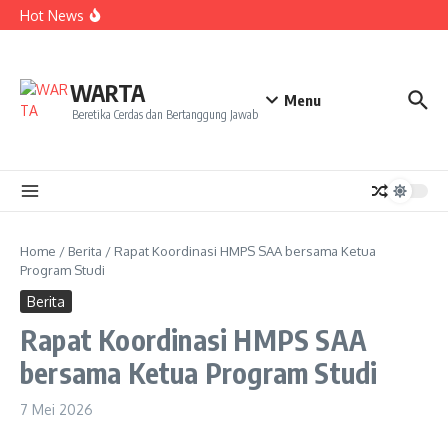
Kekecewaan
Lewati ke konten
Hot News
Dua Mahasiswa PAI IAIN Pontianak Bawa Geliat Kelapa
ke NCC 4 Bali
Amanah Baru Arskal Salim untuk Kemajuan IAIN
Pontianak
Sinergi Masyarakat dan Mahasiswa KKL IAIN Pontianak
WARTA
Sukseskan Kerja Bakti di Anjungan Melancar
Menu
Beretika Cerdas dan Bertanggung Jawab
Home
/
Berita
/
Rapat Koordinasi HMPS SAA bersama Ketua
Program Studi
Berita
Rapat Koordinasi HMPS SAA
bersama Ketua Program Studi
7 Mei 2026