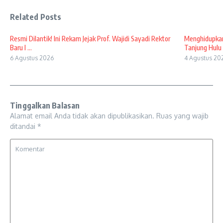
Related Posts
Resmi Dilantik! Ini Rekam Jejak Prof. Wajidi Sayadi Rektor
Menghidupkan
Baru I ...
Tanjung Hulu 
6 Agustus 2026
4 Agustus 20
Tinggalkan Balasan
Alamat email Anda tidak akan dipublikasikan.
Ruas yang wajib
ditandai
*