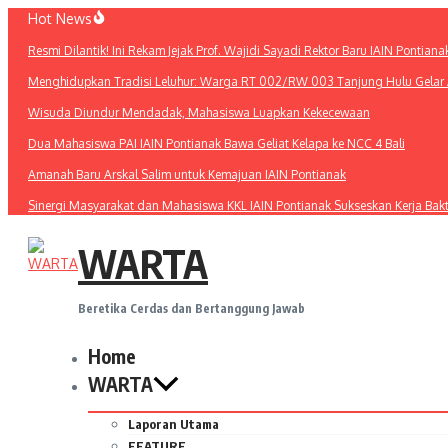
Lewati
Hot News
ke
Resmi Dilantik! Ini Rekam Jejak Prof. Wajidi Sayadi Rektor Baru IAIN Pontiana
konten
Menghidupkan Tradisi Leluhur: Warga RT 002/RW 003 Tanjung Hulu Gelar A
Wisuda Diundur Mendadak, Mahasiswa Luapkan Kekecewaan
Dua Mahasiswa PAI IAIN Pontianak Bawa Geliat Kelapa ke NCC 4 Bali
Amanah Baru Arskal Salim untuk Kemajuan IAIN Pontianak
Sinergi Masyarakat dan Mahasiswa KKL IAIN Pontianak Sukseskan Kerja Bak
WARTA
Beretika Cerdas dan Bertanggung Jawab
Home
WARTA
Laporan Utama
FEATURE