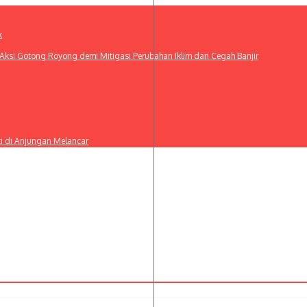
k
ksi Gotong Royong demi Mitigasi Perubahan Iklim dan Cegah Banjir
ti di Anjungan Melancar