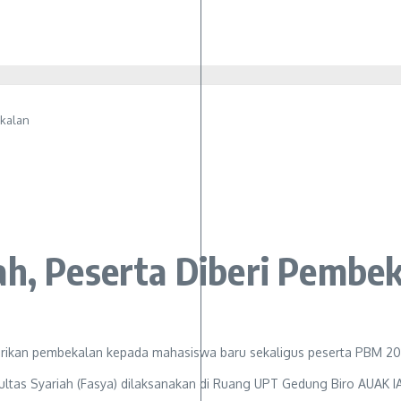
ekalan
ah, Peserta Diberi Pembe
ltas Syariah (Fasya) dilaksanakan di Ruang UPT Gedung Biro AUAK IA