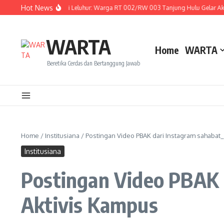
Lewati ke konten
Hot News
Menghidupkan Tradisi Leluhur: Warga RT 002/RW 003 Tanjung Hulu Gelar Aksi G
WARTA
Home
WARTA
Beretika Cerdas dan Bertanggung Jawab
Home
/
Institusiana
/
Postingan Video PBAK dari Instagram sahabat_
Institusiana
Postingan Video PBAK 
Aktivis Kampus