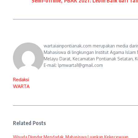
Semi-offline, PBAK 2021: Lebih Baik dari Ta
wartaiainpontianak.com merupakan media darin
Mahasiswa di lingkungan Institut Agama Islam 
Melayu Darat, Kecamatan Pontianak Selatan, Ko
E-mail: lpmwarta1@gmail.com
Redaksi
WARTA
Related Posts
Wisuda Diundur Mendadak, Mahasiswa Luapkan Kekecewaan