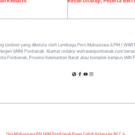
hun Kemarin
Resmi Ditutup, Peserta Beri
g (online) yang dikelola oleh Lembaga Pers Mahasiswa (LPM ) WART
Negeri (IAIN) Pontianak. Alamat redaksi wartaiainpontianak.com berad
ta Pontianak, Provinsi Kalimantan Barat atau komplek kampus IAIN P
Dua Mahasiswa PAI IAIN Pontianak Bawa Geliat Kelapa ke NCC 4