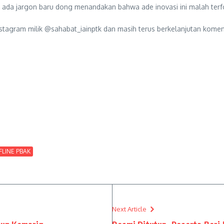
n ada jargon baru dong menandakan bahwa ade inovasi ini malah terf
Instagram milik @sahabat_iainptk dan masih terus berkelanjutan kom
FLINE PBAK
Next Article