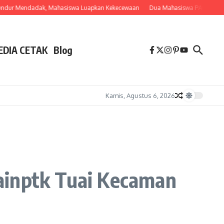
ur Mendadak, Mahasiswa Luapkan Kekecewaan
Dua Mahasiswa PAI IAIN Ponti
EDIA CETAK
Blog
Kamis, Agustus 6, 2026
ainptk Tuai Kecaman