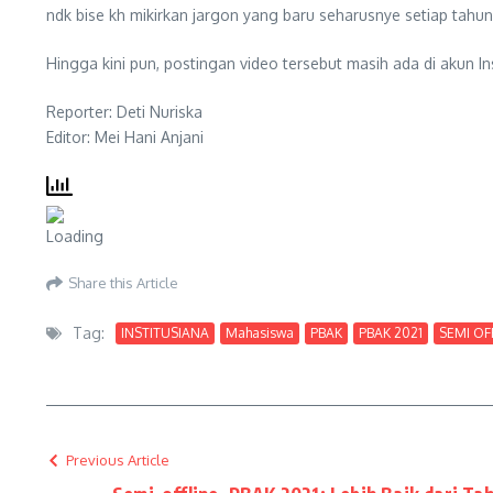
ndk bise kh mikirkan jargon yang baru seharusnye setiap tahu
Hingga kini pun, postingan video tersebut masih ada di akun 
Reporter: Deti Nuriska
Editor: Mei Hani Anjani
Share this Article
Tag:
INSTITUSIANA
Mahasiswa
PBAK
PBAK 2021
SEMI OF
Previous Article