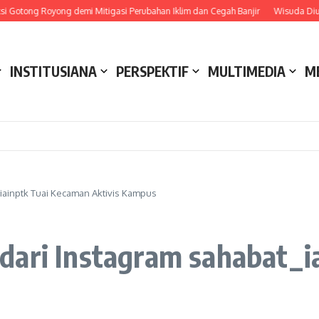
otong Royong demi Mitigasi Perubahan Iklim dan Cegah Banjir
Wisuda Diund
INSTITUSIANA
PERSPEKTIF
MULTIMEDIA
M
iainptk Tuai Kecaman Aktivis Kampus
dari Instagram sahabat_i