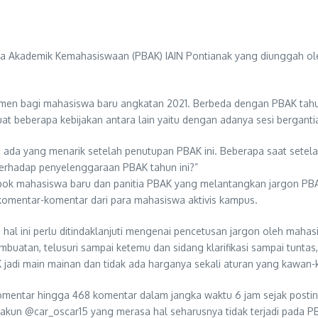
 Akademik Kemahasiswaan (PBAK) IAIN Pontianak yang diunggah ole
omen bagi mahasiswa baru angkatan 2021. Berbeda dengan PBAK tahun
mbuat beberapa kebijakan antara lain yaitu dengan adanya sesi bergant
n ada yang menarik setelah penutupan PBAK ini. Beberapa saat setel
rhadap penyelenggaraan PBAK tahun ini?”
elompok mahasiswa baru dan panitia PBAK yang melantangkan jargon 
komentar-komentar dari para mahasiswa aktivis kampus.
l ini perlu ditindaklanjuti mengenai pencetusan jargon oleh mahasis
atan, telusuri sampai ketemu dan sidang klarifikasi sampai tuntas, 
K jadi main mainan dan tidak ada harganya sekali aturan yang kawan-
 komentar hingga 468 komentar dalam jangka waktu 6 jam sejak post
eh akun @car_oscar15 yang merasa hal seharusnya tidak terjadi pada PB