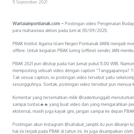
11 September 2021
Wartaiainpontianak.com –
Postingan video Pengenalan Budaya
para mahasiswa aktivis pada Jum’at (10/09/2021).
PBAK Institut Agama Islam Negeri Pontianak (IAIN) menjadi m
offline. Untuk kegiatan PBAK luring (offline) sendiri, IAIN me
PBAK 2021 pun ditutup pada hari Jumat pukul 11.00 WIB. Namu
memposting sebuah video dengan caption “Tanggapannya? Te
Tak sesuai caption, isi postingan video tersebut yaitu sek
sesungguhnya. Sontak, postingan video tersebut pun menuai 
Komentar yang tersematkan milik @radentunggall menuturkan ha
sampai tuntas🔥🔥 yang buat video dan yang mengarahkan pembu
eksternal, masih juga kayak gini, jangan sampai ke depan PBA
Postingan akun Instagram @sahabat_iainptk itu pun dibanjiri
hal ini terjadi pada PBAK di tahun ini. Ini juga disampaikan ol