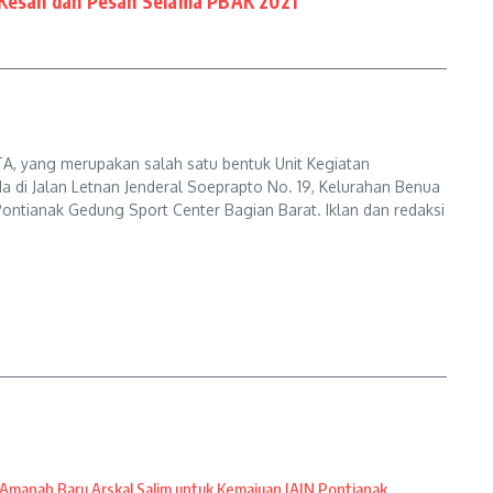
 Kesan dan Pesan Selama PBAK 2021
A, yang merupakan salah satu bentuk Unit Kegiatan
a di Jalan Letnan Jenderal Soeprapto No. 19, Kelurahan Benua
ontianak Gedung Sport Center Bagian Barat. Iklan dan redaksi
Amanah Baru Arskal Salim untuk Kemajuan IAIN Pontianak