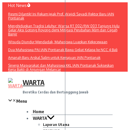
Lewati
Hot News
ke
Resmi Dilantik! Ini Rekam Jejak Prof. Wajidi Sayadi Rektor Baru IAIN
konten
Pontianak
Menghidupkan Tradisi Leluhur: Warga RT 002/RW 003 Tanjung Hulu
Gelar Aksi Gotong Royong demi Mitigasi Perubahan Iklim dan Cegah
Banjir
Wisuda Diundur Mendadak, Mahasiswa Luapkan Kekecewaan
Dua Mahasiswa PAI IAIN Pontianak Bawa Geliat Kelapa ke NCC 4 Bali
Amanah Baru Arskal Salim untuk Kemajuan IAIN Pontianak
Sinergi Masyarakat dan Mahasiswa KKL IAIN Pontianak Sukseskan
Kerja Bakti di Anjungan Melancar
WARTA
Beretika Cerdas dan Bertanggung Jawab
Menu
Home
WARTA
Laporan Utama