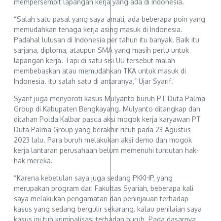
mempersempit lapangan kerja yang ada di Indonesia.
“Salah satu pasal yang saya amati, ada beberapa poin yang
memudahkan tenaga kerja asing masuk di Indonesia.
Padahal lulusan di Indonesia per tahun itu banyak. Baik itu
sarjana, diploma, ataupun SMA yang masih perlu untuk
lapangan kerja. Tapi di satu sisi UU tersebut malah
membebaskan atau memudahkan TKA untuk masuk di
Indonesia. Itu salah satu di antaranya,” Ujar Syarif.
Syarif juga menyoroti kasus Mulyanto buruh PT Duta Palma
Group di Kabupaten Bengkayang. Mulyanto ditangkap dan
ditahan Polda Kalbar pasca aksi mogok kerja karyawan PT
Duta Palma Group yang berakhir ricuh pada 23 Agustus
2023 lalu. Para buruh melakukan aksi demo dan mogok
kerja lantaran perusahaan belum memenuhi tuntutan hak-
hak mereka.
“Karena kebetulan saya juga sedang PKKHP, yang
merupakan program dari Fakultas Syariah, beberapa kali
saya melakukan pengamatan dan peninjauan terhadap
kasus yang sedang bergulir sekarang, kalau penilaian saya
kasus ini tuh kriminalisasi terhadap buruh. Pada dasarnya