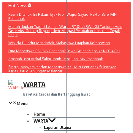
Lewati
Hot News
ke
Resmi Dilantik! Ini Rekam Jejak Prof. Wajidi Sayadi Rektor Baru IAIN
konten
Pontianak
Menghidupkan Tradisi Leluhur: Warga RT 002/RW 003 Tanjung Hulu
Gelar Aksi Gotong Royong demi Mitigasi Perubahan Iklim dan Cegah
Banjir
Wisuda Diundur Mendadak, Mahasiswa Luapkan Kekecewaan
Dua Mahasiswa PAI IAIN Pontianak Bawa Geliat Kelapa ke NCC 4 Bali
Amanah Baru Arskal Salim untuk Kemajuan IAIN Pontianak
Sinergi Masyarakat dan Mahasiswa KKL IAIN Pontianak Sukseskan
Kerja Bakti di Anjungan Melancar
WARTA
Beretika Cerdas dan Bertanggung Jawab
Menu
Home
WARTA
Laporan Utama