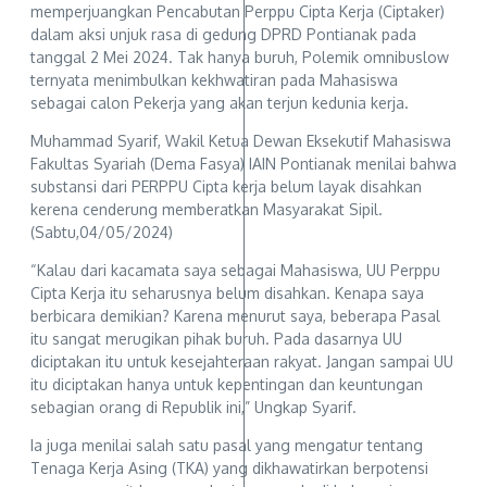
memperjuangkan Pencabutan Perppu Cipta Kerja (Ciptaker)
dalam aksi unjuk rasa di gedung DPRD Pontianak pada
tanggal 2 Mei 2024. Tak hanya buruh, Polemik omnibuslow
ternyata menimbulkan kekhwatiran pada Mahasiswa
sebagai calon Pekerja yang akan terjun kedunia kerja.
Muhammad Syarif, Wakil Ketua Dewan Eksekutif Mahasiswa
Fakultas Syariah (Dema Fasya) IAIN Pontianak menilai bahwa
substansi dari PERPPU Cipta kerja belum layak disahkan
kerena cenderung memberatkan Masyarakat Sipil.
(Sabtu,04/05/2024)
“Kalau dari kacamata saya sebagai Mahasiswa, UU Perppu
Cipta Kerja itu seharusnya belum disahkan. Kenapa saya
berbicara demikian? Karena menurut saya, beberapa Pasal
itu sangat merugikan pihak buruh. Pada dasarnya UU
diciptakan itu untuk kesejahteraan rakyat. Jangan sampai UU
itu diciptakan hanya untuk kepentingan dan keuntungan
sebagian orang di Republik ini,” Ungkap Syarif.
Ia juga menilai salah satu pasal yang mengatur tentang
Tenaga Kerja Asing (TKA) yang dikhawatirkan berpotensi