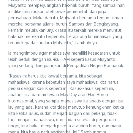
Mulyanto memperjuangkan hak-hak buruh. Yang sampai hari
ini dikesampingkan oleh pihak pemerintah dan juga
perusahaan. Maka dari itu, Mulyanto bersama teman-teman
mereka, bersama aliansi buruh, Sambas dan Bengkayang,
kemarin melakukan unjuk rasa, itu terkait mereka menuntut
hak-hak mereka itu terpenuhi. Tetapi ada kriminalisasi yang
terjadi kepada saudara Mulyanto,” Tambahnya.
Ia menghimbau agar mahasiswa memiliki kesadaran untuk
lebih peduli dengan isu-isu HAM seperti kasus Mulyanto
yang sedang diperjuangkan di Pengadilan Negeri Pontianak.
“Kasus ini harus kita kawal bersama, kita sebagai
mahasiswa, karena kebetulan saya mahasiswa, kita harus
peduli dengan kasus seperti ini. Kasus-kasus seperti ini,
apalagi kita baru melewati May Day atau Hari Buruh
Internasional, yang sampai mahasiswa itu apatis dengan isu-
isu yang ada. Karena kita tidak menutup kemungkinan ketika
kita ketika lulus, sudah menjadi bagian dari pekerja, tidak
lagi menjadi mahasiswa, dan sudah selesai di perguruan
tinggi, kita bakal menjadi pekerja ataupun buruh, dan mana-
mana, kita harus perjuangkan hal ini,” Sambungnya.