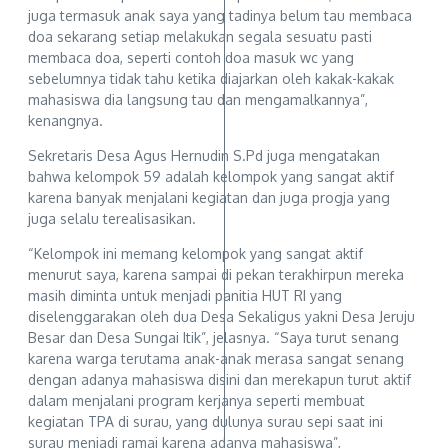
juga termasuk anak saya yang tadinya belum tau membaca
doa sekarang setiap melakukan segala sesuatu pasti
membaca doa, seperti contoh doa masuk wc yang
sebelumnya tidak tahu ketika diajarkan oleh kakak-kakak
mahasiswa dia langsung tau dan mengamalkannya”,
kenangnya.
Sekretaris Desa Agus Hernudin S.Pd juga mengatakan
bahwa kelompok 59 adalah kelompok yang sangat aktif
karena banyak menjalani kegiatan dan juga progja yang
juga selalu terealisasikan.
“Kelompok ini memang kelompok yang sangat aktif
menurut saya, karena sampai di pekan terakhirpun mereka
masih diminta untuk menjadi panitia HUT RI yang
diselenggarakan oleh dua Desa Sekaligus yakni Desa Jeruju
Besar dan Desa Sungai Itik”, jelasnya. “Saya turut senang
karena warga terutama anak-anak merasa sangat senang
dengan adanya mahasiswa disini dan merekapun turut aktif
dalam menjalani program kerjanya seperti membuat
kegiatan TPA di surau, yang dulunya surau sepi saat ini
surau menjadi ramai karena adanya mahasiswa”,