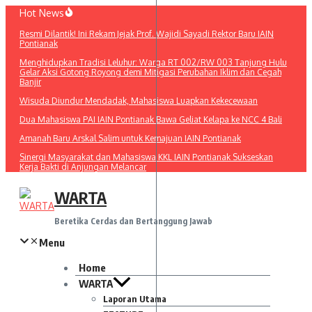
Lewati
Hot News
ke
Resmi Dilantik! Ini Rekam Jejak Prof. Wajidi Sayadi Rektor Baru IAIN
konten
Pontianak
Menghidupkan Tradisi Leluhur: Warga RT 002/RW 003 Tanjung Hulu
Gelar Aksi Gotong Royong demi Mitigasi Perubahan Iklim dan Cegah
Banjir
Wisuda Diundur Mendadak, Mahasiswa Luapkan Kekecewaan
Dua Mahasiswa PAI IAIN Pontianak Bawa Geliat Kelapa ke NCC 4 Bali
Amanah Baru Arskal Salim untuk Kemajuan IAIN Pontianak
Sinergi Masyarakat dan Mahasiswa KKL IAIN Pontianak Sukseskan
Kerja Bakti di Anjungan Melancar
WARTA
Beretika Cerdas dan Bertanggung Jawab
Menu
Home
WARTA
Laporan Utama