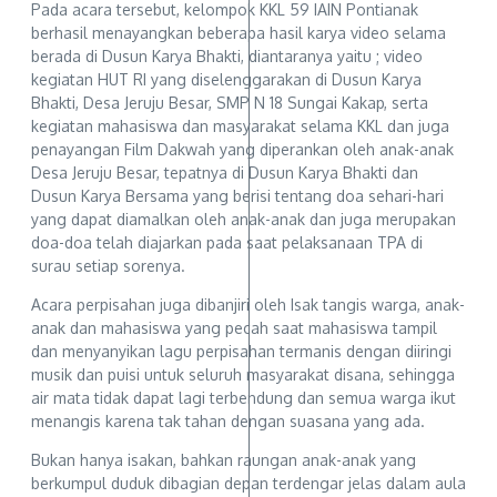
Pada acara tersebut, kelompok KKL 59 IAIN Pontianak
berhasil menayangkan beberapa hasil karya video selama
berada di Dusun Karya Bhakti, diantaranya yaitu ; video
kegiatan HUT RI yang diselenggarakan di Dusun Karya
Bhakti, Desa Jeruju Besar, SMP N 18 Sungai Kakap, serta
kegiatan mahasiswa dan masyarakat selama KKL dan juga
penayangan Film Dakwah yang diperankan oleh anak-anak
Desa Jeruju Besar, tepatnya di Dusun Karya Bhakti dan
Dusun Karya Bersama yang berisi tentang doa sehari-hari
yang dapat diamalkan oleh anak-anak dan juga merupakan
doa-doa telah diajarkan pada saat pelaksanaan TPA di
surau setiap sorenya.
Acara perpisahan juga dibanjiri oleh Isak tangis warga, anak-
anak dan mahasiswa yang pecah saat mahasiswa tampil
dan menyanyikan lagu perpisahan termanis dengan diiringi
musik dan puisi untuk seluruh masyarakat disana, sehingga
air mata tidak dapat lagi terbendung dan semua warga ikut
menangis karena tak tahan dengan suasana yang ada.
Bukan hanya isakan, bahkan raungan anak-anak yang
berkumpul duduk dibagian depan terdengar jelas dalam aula