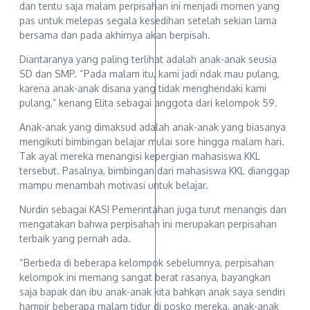
dan tentu saja malam perpisahan ini menjadi momen yang
pas untuk melepas segala kesedihan setelah sekian lama
bersama dan pada akhirnya akan berpisah.
Diantaranya yang paling terlihat adalah anak-anak seusia
SD dan SMP. “Pada malam itu, kami jadi ndak mau pulang,
karena anak-anak disana yang tidak menghendaki kami
pulang,” kenang Elita sebagai anggota dari kelompok 59.
Anak-anak yang dimaksud adalah anak-anak yang biasanya
mengikuti bimbingan belajar mulai sore hingga malam hari.
Tak ayal mereka menangisi kepergian mahasiswa KKL
tersebut. Pasalnya, bimbingan dari mahasiswa KKL dianggap
mampu menambah motivasi untuk belajar.
Nurdin sebagai KASI Pemerintahan juga turut menangis dan
mengatakan bahwa perpisahan ini merupakan perpisahan
terbaik yang pernah ada.
“Berbeda di beberapa kelompok sebelumnya, perpisahan
kelompok ini memang sangat berat rasanya, bayangkan
saja bapak dan ibu anak-anak kita bahkan anak saya sendiri
hampir beberapa malam tidur di posko mereka, anak-anak