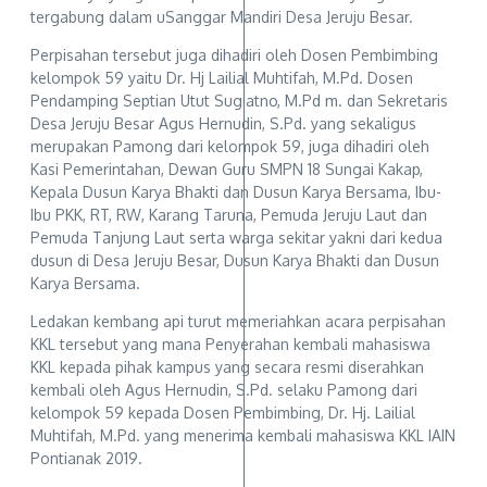
tergabung dalam uSanggar Mandiri Desa Jeruju Besar.
Perpisahan tersebut juga dihadiri oleh Dosen Pembimbing
kelompok 59 yaitu Dr. Hj Lailial Muhtifah, M.Pd. Dosen
Pendamping Septian Utut Sugiatno, M.Pd m. dan Sekretaris
Desa Jeruju Besar Agus Hernudin, S.Pd. yang sekaligus
merupakan Pamong dari kelompok 59, juga dihadiri oleh
Kasi Pemerintahan, Dewan Guru SMPN 18 Sungai Kakap,
Kepala Dusun Karya Bhakti dan Dusun Karya Bersama, Ibu-
Ibu PKK, RT, RW, Karang Taruna, Pemuda Jeruju Laut dan
Pemuda Tanjung Laut serta warga sekitar yakni dari kedua
dusun di Desa Jeruju Besar, Dusun Karya Bhakti dan Dusun
Karya Bersama.
Ledakan kembang api turut memeriahkan acara perpisahan
KKL tersebut yang mana Penyerahan kembali mahasiswa
KKL kepada pihak kampus yang secara resmi diserahkan
kembali oleh Agus Hernudin, S.Pd. selaku Pamong dari
kelompok 59 kepada Dosen Pembimbing, Dr. Hj. Lailial
Muhtifah, M.Pd. yang menerima kembali mahasiswa KKL IAIN
Pontianak 2019.