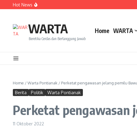
Lewati ke konten
Hot News
Dua Mahasiswa PAI IAIN Pontianak Bawa Geliat Kelapa k
Amanah Baru Arskal Salim untuk Kemajuan IAIN Pontian
Sinergi Masyarakat dan Mahasiswa KKL IAIN Pontianak S
WARTA
Home
WARTA
Beretika Cerdas dan Bertanggung Jawab
Home
/
Warta Pontianak
/
Perketat pengawasan jelang pemilu Bawa
Berita
Politik
Warta Pontianak
Perketat pengawasan je
11 Oktober 2022