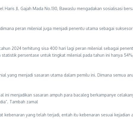
otel Haris Jl. Gajah Mada No.130, Bawaslu mengadakan sosialisasi b
i, dimana peran milenial juga menjadi penentu utama sebagai suksesor
a tahun 2024 terhitung sisa 400 hari lagi peran milenial sebagai p
 statistik persentase untuk tingkat milenial pada tahun ini hanya 5
lenial yang menjadi sasaran utama dalam pemilu ini. Dimana semua an
al ini menjadikan sasaran ampuh para bacaleg berkampanye celakany
media”. Tambah zamal
kebenaran yang telah terjadi, entah itu kebenaran sesuai kejadian at