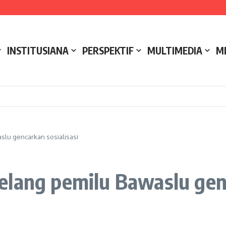
e NCC 4 Bali
ak
ukseskan Kerja Bakti di Anjungan Melancar
INSTITUSIANA
PERSPEKTIF
MULTIMEDIA
M
slu gencarkan sosialisasi
lang pemilu Bawaslu genc