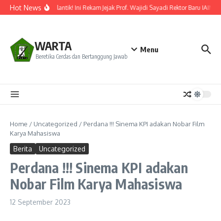
Lewati ke konten
Hot News
Resmi Dilantik! Ini Rekam Jejak Prof. Wajidi Sayadi Rektor Baru IAIN P
WARTA
Menu
Beretika Cerdas dan Bertanggung Jawab
Home
/
Uncategorized
/
Perdana !!! Sinema KPI adakan Nobar Film
Karya Mahasiswa
Berita
Uncategorized
Perdana !!! Sinema KPI adakan
Nobar Film Karya Mahasiswa
12 September 2023