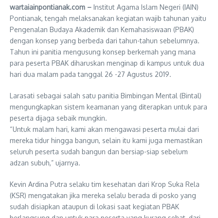
wartaiainpontianak.com –
Institut Agama Islam Negeri (IAIN)
Pontianak, tengah melaksanakan kegiatan wajib tahunan yaitu
Pengenalan Budaya Akademik dan Kemahasiswaan (PBAK)
dengan konsep yang berbeda dari tahun-tahun sebelumnya.
Tahun ini panitia mengusung konsep berkemah yang mana
para peserta PBAK diharuskan menginap di kampus untuk dua
hari dua malam pada tanggal 26 -27 Agustus 2019.
Larasati sebagai salah satu panitia Bimbingan Mental (Bintal)
mengungkapkan sistem keamanan yang diterapkan untuk para
peserta dijaga sebaik mungkin.
“Untuk malam hari, kami akan mengawasi peserta mulai dari
mereka tidur hingga bangun, selain itu kami juga memastikan
seluruh peserta sudah bangun dan bersiap-siap sebelum
adzan subuh,” ujarnya.
Kevin Ardina Putra selaku tim kesehatan dari Krop Suka Rela
(KSR) mengatakan jika mereka selalu berada di posko yang
sudah disiapkan ataupun di lokasi saat kegiatan PBAK
berlangsung dan untuk para peserta yang kurang sehat, dari