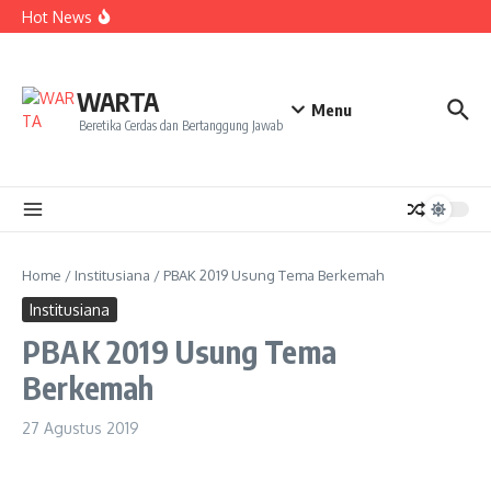
Kekecewaan
Lewati ke konten
Hot News
Dua Mahasiswa PAI IAIN Pontianak Bawa Geliat Kelapa
ke NCC 4 Bali
Amanah Baru Arskal Salim untuk Kemajuan IAIN
Pontianak
Sinergi Masyarakat dan Mahasiswa KKL IAIN Pontianak
WARTA
Sukseskan Kerja Bakti di Anjungan Melancar
Menu
Beretika Cerdas dan Bertanggung Jawab
Home
/
Institusiana
/
PBAK 2019 Usung Tema Berkemah
Institusiana
PBAK 2019 Usung Tema
Berkemah
27 Agustus 2019