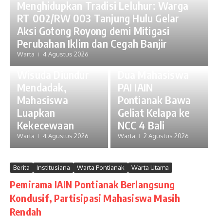
Menghidupkan Tradisi Leluhur: Warga
RT 002/RW 003 Tanjung Hulu Gelar
Berita
Foto
Institusiana
Aksi Gotong Royong demi Mitigasi
Warta Opini
Warta Pontianak
Perubahan Iklim dan Cegah Banjir
Warta Utama
Berita
Features
Warta
4 Agustus 2026
Wisuda IAIN Pontianak
Institusiana
Warta Utama
Wisuda Diundur
Dua Mahasiswa
Mendadak,
PAI IAIN
Mahasiswa
Pontianak Bawa
Luapkan
Geliat Kelapa ke
Kekecewaan
NCC 4 Bali
Warta
4 Agustus 2026
Warta
2 Agustus 2026
Berita
Institusiana
Warta Pontianak
Warta Utama
Pemirama IAIN Pontianak Berlangsung
Kondusif, Partisipasi Mahasiswa Masih
Rendah