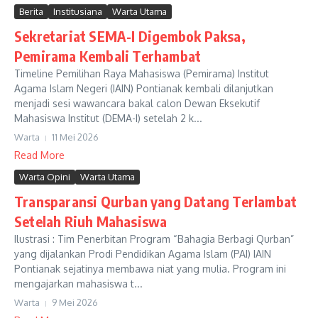
Berita
Institusiana
Warta Utama
Sekretariat SEMA-I Digembok Paksa,
Pemirama Kembali Terhambat
Timeline Pemilihan Raya Mahasiswa (Pemirama) Institut
Agama Islam Negeri (IAIN) Pontianak kembali dilanjutkan
menjadi sesi wawancara bakal calon Dewan Eksekutif
Mahasiswa Institut (DEMA-I) setelah 2 k...
Warta
11 Mei 2026
Read More
Warta Opini
Warta Utama
Transparansi Qurban yang Datang Terlambat
Setelah Riuh Mahasiswa
Ilustrasi : Tim Penerbitan Program “Bahagia Berbagi Qurban”
yang dijalankan Prodi Pendidikan Agama Islam (PAI) IAIN
Pontianak sejatinya membawa niat yang mulia. Program ini
mengajarkan mahasiswa t...
Warta
9 Mei 2026