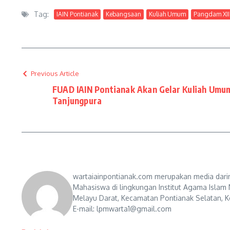
Tag:
IAIN Pontianak
Kebangsaan
Kuliah Umum
Pangdam XII
Previous Article
FUAD IAIN Pontianak Akan Gelar Kuliah Umu
Tanjungpura
wartaiainpontianak.com merupakan media darin
Mahasiswa di lingkungan Institut Agama Islam 
Melayu Darat, Kecamatan Pontianak Selatan, Ko
E-mail: lpmwarta1@gmail.com