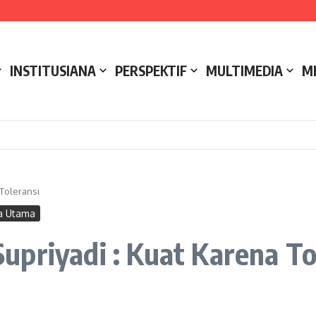
e NCC 4 Bali
ak
ukseskan Kerja Bakti di Anjungan Melancar
INSTITUSIANA
PERSPEKTIF
MULTIMEDIA
M
 Toleransi
a Utama
priyadi : Kuat Karena To