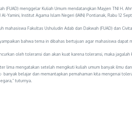
ah (FUAD) menggelar Kuliah Umum mendatangkan Mayjen TNI H. Ahma
-Yamini, Institut Agama Islam Negeri (IAIN) Pontianak, Rabu 12 Sep
ruh mahasiswa Fakultas Ushuludin Adab dan Dakwah (FUAD) dan Civita
nyampaikan bahwa tema in dibahas bertujuan agar mahasiswa dapat
ncurkan oleh toleransi dan akan kuat karena toleransi, maka jagalah 
r lima mengatakan setelah mengikuti kuliah umum banyak ilmu dan 
ak- banyak belajar dan memantapkan pemahaman kita mengenai tolera
gara,” tuturnya.