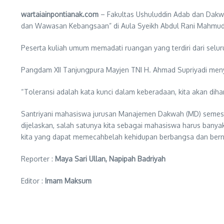
wartaiainpontianak.com
– Fakultas Ushuluddin Adab dan Dakw
dan Wawasan Kebangsaan” di Aula Syeikh Abdul Rani Mahmud Al
Peserta kuliah umum memadati ruangan yang terdiri dari selu
Pangdam XII Tanjungpura Mayjen TNI H. Ahmad Supriyadi me
“Toleransi adalah kata kunci dalam keberadaan, kita akan diha
Santriyani mahasiswa jurusan Manajemen Dakwah (MD) semeste
dijelaskan, salah satunya kita sebagai mahasiswa harus bany
kita yang dapat memecahbelah kehidupan berbangsa dan berne
Reporter :
Maya Sari Ullan, Napipah Badriyah
Editor :
Imam Maksum