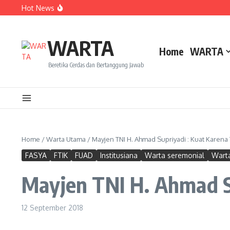
Lewati ke konten
Hot News
Dua Mahasiswa PAI IAIN Pontianak Bawa Geliat Kelapa k
Amanah Baru Arskal Salim untuk Kemajuan IAIN Pontian
Sinergi Masyarakat dan Mahasiswa KKL IAIN Pontianak S
WARTA
Home
WARTA
Beretika Cerdas dan Bertanggung Jawab
Home
/
Warta Utama
/
Mayjen TNI H. Ahmad Supriyadi : Kuat Karena
FASYA
FTIK
FUAD
Institusiana
Warta seremonial
Wart
Mayjen TNI H. Ahmad Su
12 September 2018