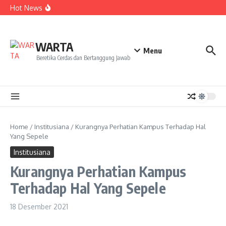
Kekecewaan
Lewati ke konten
Hot News
Dua Mahasiswa PAI IAIN Pontianak Bawa Geliat Kelapa
ke NCC 4 Bali
Amanah Baru Arskal Salim untuk Kemajuan IAIN
Pontianak
Sinergi Masyarakat dan Mahasiswa KKL IAIN Pontianak
WARTA
Sukseskan Kerja Bakti di Anjungan Melancar
Menu
Beretika Cerdas dan Bertanggung Jawab
Home
/
Institusiana
/
Kurangnya Perhatian Kampus Terhadap Hal
Yang Sepele
Institusiana
Kurangnya Perhatian Kampus
Terhadap Hal Yang Sepele
18 Desember 2021