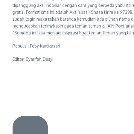
dipanggung aksi indosiar dengan cara yang berbeda yaitu #di
gratis. Format sms ini adalah Aksi(spasi) Shasa kirim ke 9728
sudah login maka tekan beranda kemudian ada pilihan nama da
mengucapkan terimakasih pada teman-teman di IAIN Pontian
“Semoga ini bisa menjadi inspirasi buat teman-teman yang lai
Penulis : Feby Kartikasari
Editor: Syarifah Desy