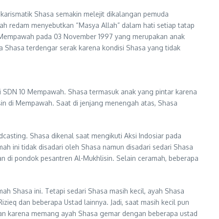
karismatik Shasa semakin melejit dikalangan pemuda
rnah redam menyebutkan “Masya Allah” dalam hati setiap tatap
an Mempawah pada 03 November 1997 yang merupakan anak
a Shasa terdengar serak karena kondisi Shasa yang tidak
 di SDN 10 Mempawah. Shasa termasuk anak yang pintar karena
sin di Mempawah. Saat di jenjang menengah atas, Shasa
casting. Shasa dikenal saat mengikuti Aksi Indosiar pada
ah ini tidak disadari oleh Shasa namun disadari sedari Shasa
 di pondok pesantren Al-Mukhlisin. Selain ceramah, beberapa
h Shasa ini. Tetapi sedari Shasa masih kecil, ayah Shasa
eq dan beberapa Ustad lainnya. Jadi, saat masih kecil pun
kan karena memang ayah Shasa gemar dengan beberapa ustad