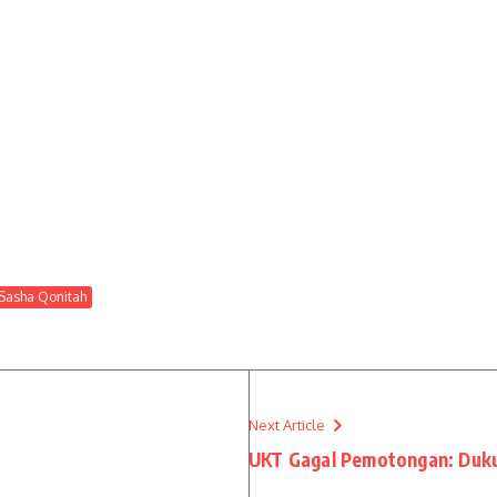
Sasha Qonitah
Next Article
UKT Gagal Pemotongan: Duk