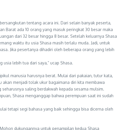
ersangkutan tentang acara ini. Dari selain banyak peserta,
antan Barat ada 10 orang yang masuk peringkat 30 besar maka
uangan dari 32 besar hingga 8 besar. Setelah keluarnya Shasa
ang waktu itu usia Shasa masih terlalu muda. Jadi, untuk
 Jika pesertanya dihadiri oleh beberapa orang yang lebih
usia lebih tua dari saya,” ucap Shasa.
l manusia harusnya berat. Mulai dari pakaian, tutur kata,
tu akan menjadi tolak ukur bagaimana diri kita membawa
ang seharusnya saling berdakwah kepada sesama mulsim.
rempuan, Shasa menganggap bahwa perempuan saat ini sudah
ai tetapi segi bahasa yang baik sehingga bisa dicerna oleh
h. Mohon dukungannya untuk penampilan kedua Shasa