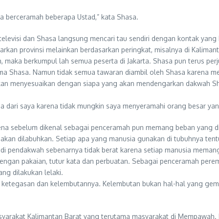
a berceramah beberapa Ustad,” kata Shasa.
televisi dan Shasa langsung mencari tau sendiri dengan kontak yang b
dasarkan provinsi melainkan berdasarkan peringkat, misalnya di Kalim
, maka berkumpul lah semua peserta di Jakarta. Shasa pun terus perj
ma Shasa. Namun tidak semua tawaran diambil oleh Shasa karena mem
n menyesuaikan dengan siapa yang akan mendengarkan dakwah Shasa.
 dari saya karena tidak mungkin saya menyeramahi orang besar yang 
a sebelum dikenal sebagai penceramah pun memang beban yang dipiku
a akan dilabuhkan. Setiap apa yang manusia gunakan di tubuhnya ten
 Menjadi pendakwah sebenarnya tidak berat karena setiap manusia mem
 dengan pakaian, tutur kata dan perbuatan. Sebagai penceramah pe
g dilakukan lelaki.
 ketegasan dan kelembutannya. Kelembutan bukan hal-hal yang gemul
asyarakat Kalimantan Barat yang terutama masyarakat di Mempawa