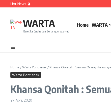
Lewati ke konten
Hot News
Dua Mahasiswa PAI IAIN Pontianak Bawa Geliat Kelapa k
Amanah Baru Arskal Salim untuk Kemajuan IAIN Pontian
Sinergi Masyarakat dan Mahasiswa KKL IAIN Pontianak S
WARTA
Home
WARTA
Beretika Cerdas dan Bertanggung Jawab
Home
/
Warta Pontianak
/
Khansa Qonitah : Semua Orang Harusny
Warta Pontianak
Khansa Qonitah : Sem
29 April 2020