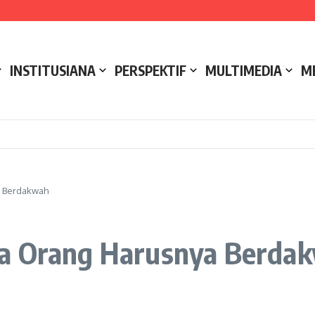
e NCC 4 Bali
ak
ukseskan Kerja Bakti di Anjungan Melancar
INSTITUSIANA
PERSPEKTIF
MULTIMEDIA
M
a Berdakwah
ua Orang Harusnya Berda