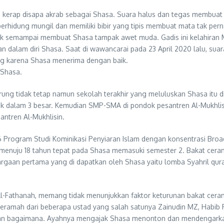
 kerap disapa akrab sebagai Shasa. Suara halus dan tegas membuat 
 berhidung mungil dan memiliki bibir yang tipis membuat mata tak pe
 tak semampai membuat Shasa tampak awet muda. Gadis ini kelahir
 dalam diri Shasa. Saat di wawancarai pada 23 April 2020 lalu, suar
ng karena Shasa menerima dengan baik.
 Shasa.
rung tidak tetap namun sekolah terakhir yang meluluskan Shasa itu
suk dalam 3 besar. Kemudian SMP-SMA di pondok pesantren Al-Mukhli
antren Al-Mukhlisin.
16 Program Studi Kominikasi Penyiaran Islam dengan konsentrasi Broad
7 menuju 18 tahun tepat pada Shasa memasuki semester 2. Bakat ceram
gaan pertama yang di dapatkan oleh Shasa yaitu lomba Syahril quran
l-Fathanah, memang tidak menunjukkan faktor keturunan bakat cerama
mah dari beberapa ustad yang salah satunya Zainudin MZ, Habib Rizi
a dan bagaimana. Ayahnya mengajak Shasa menonton dan mendengar