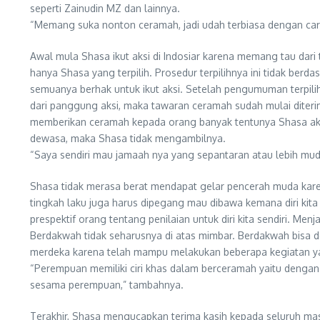
seperti Zainudin MZ dan lainnya.
“Memang suka nonton ceramah, jadi udah terbiasa dengan car
Awal mula Shasa ikut aksi di Indosiar karena memang tau dari 
hanya Shasa yang terpilih. Prosedur terpilihnya ini tidak ber
semuanya berhak untuk ikut aksi. Setelah pengumuman terpilih
dari panggung aksi, maka tawaran ceramah sudah mulai diteri
memberikan ceramah kepada orang banyak tentunya Shasa aka
dewasa, maka Shasa tidak mengambilnya.
“Saya sendiri mau jamaah nya yang sepantaran atau lebih muda
Shasa tidak merasa berat mendapat gelar pencerah muda karen
tingkah laku juga harus dipegang mau dibawa kemana diri kit
prespektif orang tentang penilaian untuk diri kita sendiri.
Berdakwah tidak seharusnya di atas mimbar. Berdakwah bisa
merdeka karena telah mampu melakukan beberapa kegiatan yan
“Perempuan memiliki ciri khas dalam berceramah yaitu dengan
sesama perempuan,” tambahnya.
Terakhir, Shasa mengucapkan terima kasih kepada seluruh m