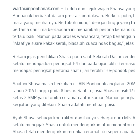
wartaiainpontianak.com –
Teduh dan sejuk wajah Khansa yang
Pontianak berbakat dalam prestasi berdakwah. Berkulit putih,
mata yang melihatnya. Bertubuh mungil dengan tinggi yang
pertama dari lima bersaudara ini menambah pesona kemandirian
terlalu baik. Namun pada proses wawancara, tetap berlangsu
“Maaf ye suare kakak serak, biasalah cuaca ndak bagus,” jelas
Rekam jejak pendidikan Shasa pada saat Sekolah Dasar cende
selalu mendapatkan peringkat 1-4 dan pada ujian akhir terma
mendapat peringkat pertama saat ujian terakhir se-pondok pes
Saat ini Shasa masih berkuliah di IAIN Pontianak angkatan 20
tahun 2016 hingga pada 8 besar. Saat itu, usia Shasa masih 1
kelas 2 SMP yaitu lomba ceramah antar kamar. Namun penghar
kegiatan yang ditekuni Shasa adalah membuat puisi.
Ayah Shasa sebagai kontraktor dan ibunya sebagai guru Mts A
selalu mengajak Shasa untuk mendengarkan atau menonton cera
Shasa telah mendengarkan retorika ceramah itu seperti ap